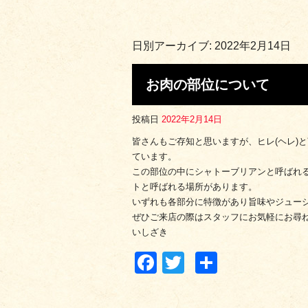
日別アーカイブ:
2022年2月14日
お肉の部位について
投稿日
2022年2月14日
皆さんもご存知と思いますが、ヒレ(ヘレ)
ています。
この部位の中にシャトーブリアンと呼ばれ
トと呼ばれる場所があります。
いずれも各部分に特徴があり旨味やジュー
ぜひご来店の際はスタッフにお気軽にお尋
いしざき
Facebook
Twitter
共
有